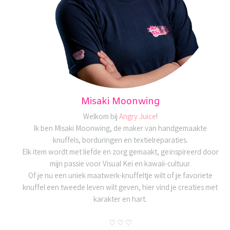
Misaki Moonwing
Welkom bij
Angry Juice
!
Ik ben Misaki Moonwing, de maker van handgemaakte
knuffels, borduringen en textielreparaties.
Elk item wordt met liefde en zorg gemaakt, geïnspireerd door
mijn passie voor Visual Kei en kawaii-cultuur.
Of je nu een uniek maatwerk-knuffeltje wilt of je favoriete
knuffel een tweede leven wilt geven, hier vind je creaties met
karakter en hart.
♡ ♡ ♡