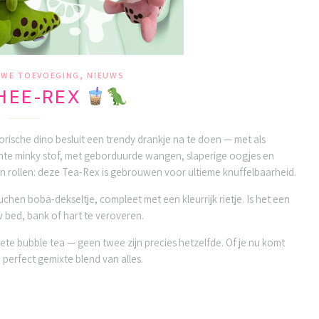
,
UWE TOEVOEGING
NIEUWS
HEE-REX
storische dino besluit een trendy drankje na te doen — met als
hte minky stof, met geborduurde wangen, slaperige oogjes en
nnen rollen: deze Tea-Rex is gebrouwen voor ultieme knuffelbaarheid.
chen boba-dekseltje, compleet met een kleurrijk rietje. Is het een
w bed, bank of hart te veroveren.
iete bubble tea — geen twee zijn precies hetzelfde. Of je nu komt
 perfect gemixte blend van alles.