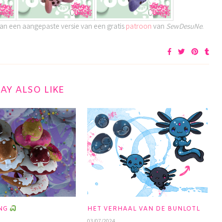
van een aangepaste versie van een gratis
patroon
van
SewDesuNe
.
AY ALSO LIKE
ANG
HET VERHAAL VAN DE BUNLOTL
03/07/2024