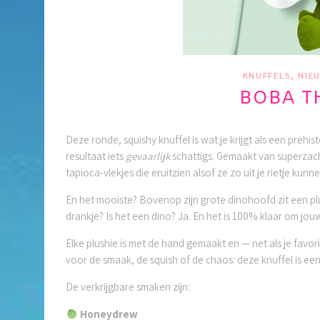
,
KNUFFELS
NIE
BOBA T
Deze ronde, squishy knuffel is wat je krijgt als een prehi
resultaat iets
gevaarlijk
schattigs. Gemaakt van superzac
tapioca-vlekjes die eruitzien alsof ze zo uit je rietje ku
En het mooiste? Bovenop zijn grote dinohoofd zit een plu
drankje? Is het een dino? Ja. En het is 100% klaar om jou
Elke plushie is met de hand gemaakt en — net als je favor
voor de smaak, de squish of de chaos: deze knuffel is een
De verkrijgbare smaken zijn:
Honeydrew