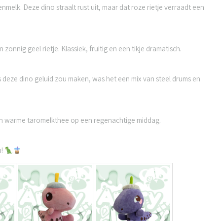
melk. Deze dino straalt rust uit, maar dat roze rietje verraadt een
onnig geel rietje. Klassiek, fruitig en een tikje dramatisch.
ls deze dino geluid zou maken, was het een mix van steel drums en
van warme taromelkthee op een regenachtige middag.
n!