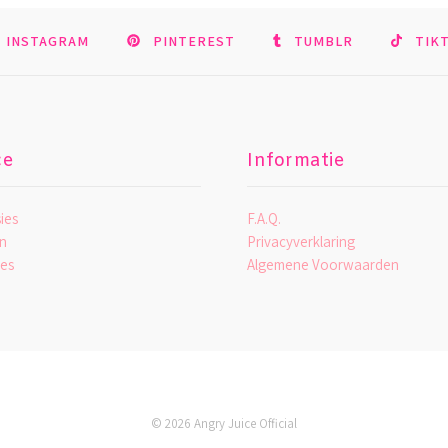
INSTAGRAM
PINTEREST
TUMBLR
TIK
ce
Informatie
ies
F.A.Q.
n
Privacyverklaring
es
Algemene Voorwaarden
© 2026 Angry Juice Official