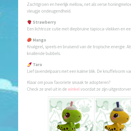
Zachtgroen en heerlijk mellow, net als verse honingmeloen
vleugje ondeugendheid.
Strawberry
Een lichtroze cutie met diepbruine tapioca-vlekken en een z
Mango
Knalgeel, speels en bruisend van de tropische energie. A
knallende bubbels.
Taro
Lief lavendelpaars met een kalme blik. De knuffelvorm 
Klaar om jouw favoriete smaak te adopteren?
Check ze snel uit in de
winkel
voordat ze zijn uitgestorve