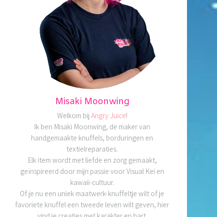
Misaki Moonwing
Welkom bij
Angry Juice
!
Ik ben Misaki Moonwing, de maker van
handgemaakte knuffels, borduringen en
textielreparaties.
Elk item wordt met liefde en zorg gemaakt,
geïnspireerd door mijn passie voor Visual Kei en
kawaii-cultuur.
Of je nu een uniek maatwerk-knuffeltje wilt of je
favoriete knuffel een tweede leven wilt geven, hier
vind je creaties met karakter en hart.