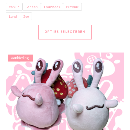
Vanille
Banaan
Framboos
Brownie
Land
Zee
Dit product heeft me
OPTIES SELECTEREN
Aanbieding!