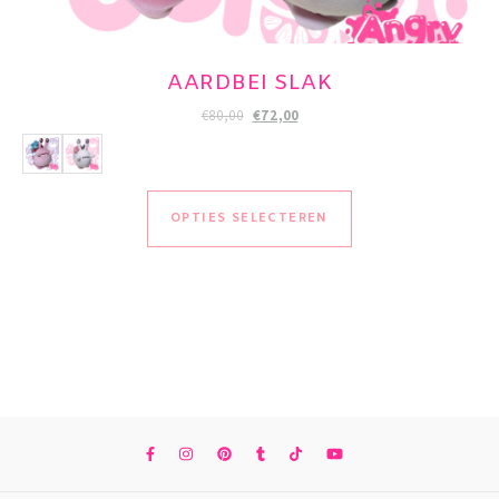
AARDBEI SLAK
Oorspronkelijke prijs was: €80,00.
Huidige prijs is: €72,00.
€
80,00
€
72,00
Dit product heeft me
OPTIES SELECTEREN